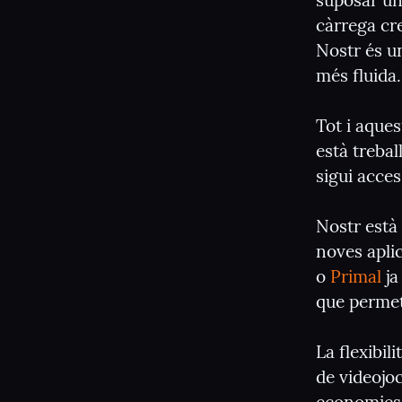
suposar un 
càrrega cre
Nostr és un
més fluida.
Tot i aque
està trebal
sigui acces
Nostr està
noves apli
o 
Primal
 j
que permet
La flexibil
de videojoc