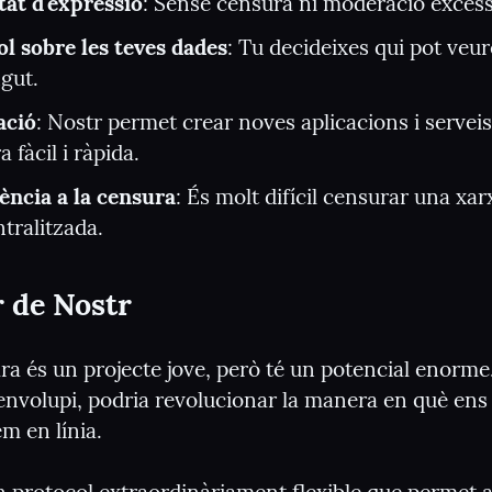
tat d'expressió
: Sense censura ni moderació excess
l sobre les teves dades
: Tu decideixes qui pot veure
gut.
ació
: Nostr permet crear noves aplicacions i serveis
 fàcil i ràpida.
ència a la censura
: És molt difícil censurar una xarx
tralitzada.
r de Nostr
ra és un projecte jove, però té un potencial enorme
envolupi, podria revolucionar la manera en què ens 
 en línia.