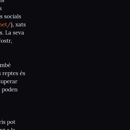
s 
 
 socials 
.net/
), xats 
s. La seva 
ostr, 
ambé 
 reptes és 
superar 
 poden 
is pot 