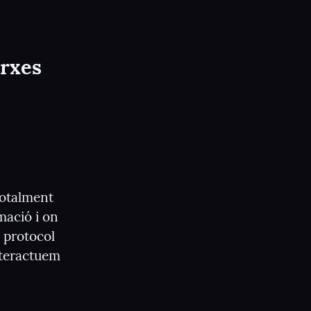
rxes 
otalment 
ació i on 
 protocol 
nteractuem 