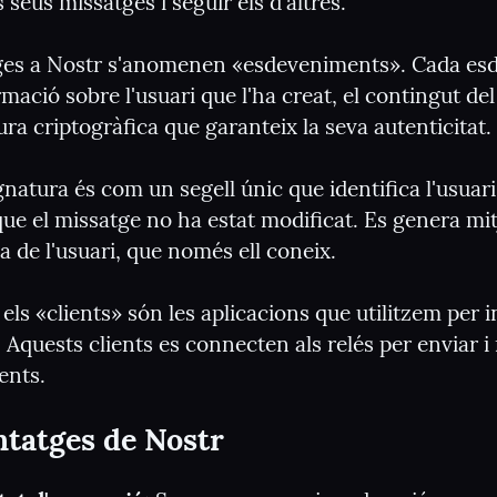
s seus missatges i seguir els d'altres.
ges a Nostr s'anomenen «esdeveniments». Cada es
mació sobre l'usuari que l'ha creat, el contingut del 
ra criptogràfica que garanteix la seva autenticitat.
natura és com un segell únic que identifica l'usuari 
ue el missatge no ha estat modificat. Es genera mitj
a de l'usuari, que només ell coneix.
els «clients» són les aplicacions que utilitzem per i
Aquests clients es connecten als relés per enviar i 
ents.
ntatges de Nostr