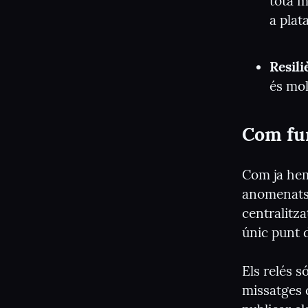
tota m
a pla
Resili
és mol
Com fu
Com ja hem
anomenats 
centralitza
únic punt d
Els relés 
missatges d