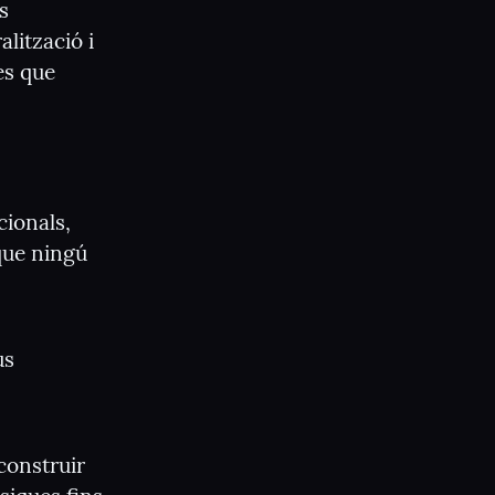
 
ització i 
es que 
ionals, 
que ningú 
s 
construir 