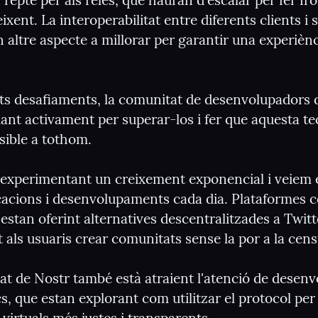
repte per als relés, que hauran d'escalar per fer fron
ixent. La interoperabilitat entre diferents clients i s
 altre aspecte a millorar per garantir una experiènci
sts desafiaments, la comunitat de desenvolupadors d
lant activament per superar-los i fer que aquesta te
sible a tothom.
 experimentant un creixement exponencial i veiem 
cacions i desenvolupaments cada dia. Plataformes 
a estan oferint alternatives descentralitzades a Twitte
 als usuaris crear comunitats sense la por a la cens
itat de Nostr també està atraient l'atenció de desenv
s, que estan explorant com utilitzar el protocol per 