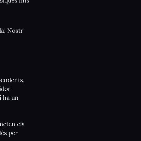
siques fins 
a, Nostr 
endents, 
dor 
i ha un 
eten els 
és per 