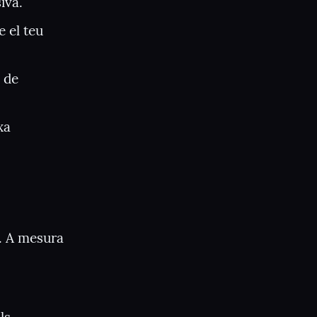
iva.
 el teu 
 de 
a 
. A mesura 