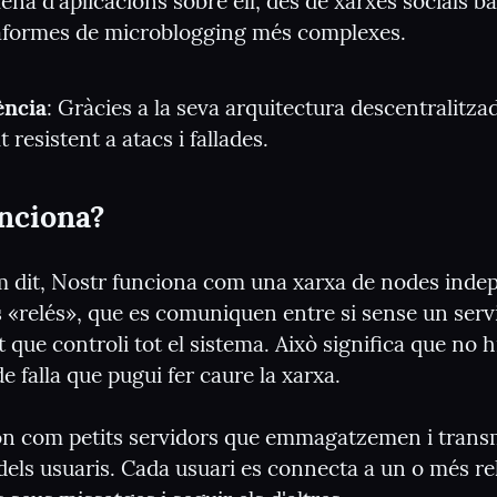
ena d'aplicacions sobre ell, des de xarxes socials bà
taformes de microblogging més complexes.
ència
: Gràcies a la seva arquitectura descentralitzad
t resistent a atacs i fallades.
nciona?
 dit, Nostr funciona com una xarxa de nodes indep
«relés», que es comuniquen entre si sense un servi
t que controli tot el sistema. Això significa que no h
e falla que pugui fer caure la xarxa.
són com petits servidors que emmagatzemen i transm
els usuaris. Cada usuari es connecta a un o més rel