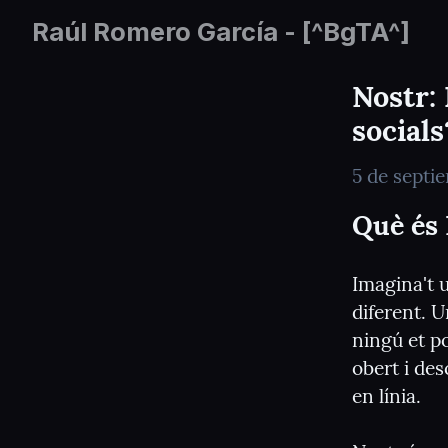
Raúl Romero García - [^BgTA^]
Nostr: 
socials
5 de septi
Què és
Imagina't 
diferent. U
ningú et po
obert i des
en línia.