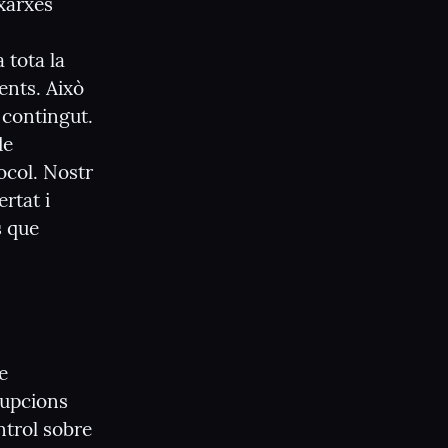
xarxes 
tota la 
nts. Això 
contingut. 
e 
col. Nostr 
tat i 
 que 
 
rupcions 
trol sobre 