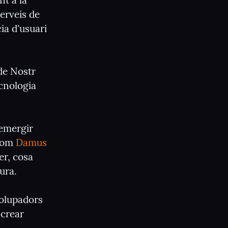
t a la 
erveis de 
a d'usuari 
e Nostr 
cnologia 
emergir 
com 
Damus
r, cosa 
ura.
olupadors 
crear 