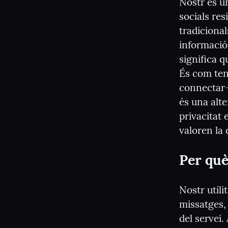
Nostr és un
socials res
tradiciona
informació
significa q
És com teni
connectar-s
és una alte
privacitat 
valoren la 
Per què
Nostr util
missatges, 
del servei.