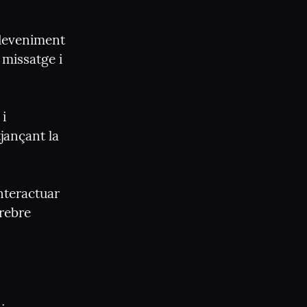
deveniment 
missatge i 
i 
ançant la 
nteractuar 
rebre 