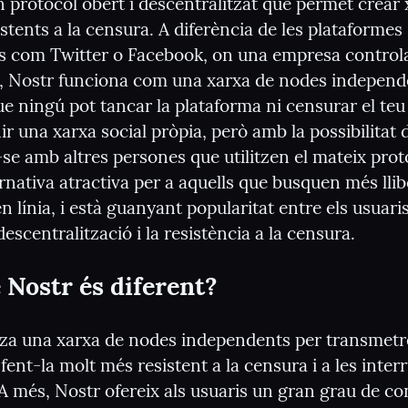
 protocol obert i descentralitzat que permet crear 
istents a la censura. A diferència de les plataformes 
ls com Twitter o Facebook, on una empresa controla 
, Nostr funciona com una xarxa de nodes independe
ue ningú pot tancar la plataforma ni censurar el teu 
r una xarxa social pròpia, però amb la possibilitat d
e amb altres persones que utilitzen el mateix proto
rnativa atractiva per a aquells que busquen més lliber
en línia, i està guanyant popularitat entre els usuaris
descentralització i la resistència a la censura.
 Nostr és diferent?
itza una xarxa de nodes independents per transmetre
fent-la molt més resistent a la censura i a les inter
 A més, Nostr ofereix als usuaris un gran grau de con