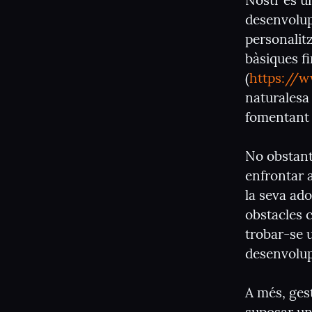
Nostr és u
desenvolupa
personalitz
bàsiques f
(
https://w
naturalesa 
fomentant l
No obstant
enfrontar a
la seva ado
obstacles 
trobar-se 
desenvolu
A més, ges