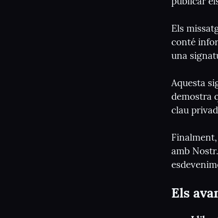
publicar el
Els missat
conté infor
una signatu
Aquesta sig
demostra q
clau privad
Finalment, 
amb Nostr. 
esdevenim
Els ava