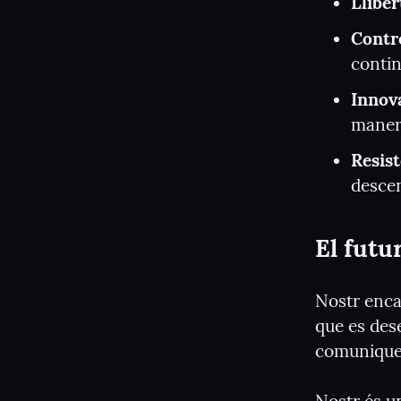
Lliber
Contro
contin
Innov
manera
Resist
descen
El futu
Nostr enca
que es des
comuniquem