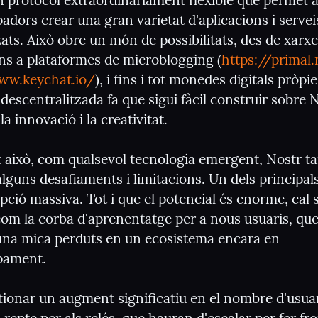
n protocol extraordinàriament flexible que permet al
dors crear una gran varietat d'aplicacions i serveis
ats. Això obre un món de possibilitats, des de xarxes
ins a plataformes de microblogging (
https://primal
ww.keychat.io/
), i fins i tot monedes digitals pròpie
descentralitzada fa que sigui fàcil construir sobre N
a innovació i la creativitat.
 això, com qualsevol tecnologia emergent, Nostr t
lguns desafiaments i limitacions. Un dels principals
pció massiva. Tot i que el potencial és enorme, cal 
com la corba d'aprenentatge per a nous usuaris, que
una mica perduts en un ecosistema encara en 
pament.
tionar un augment significatiu en el nombre d'usuar